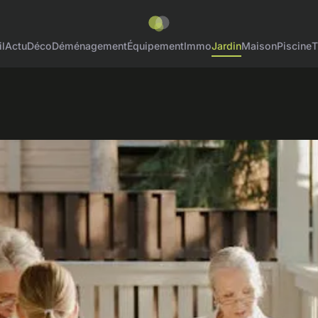
l
Actu
Déco
Déménagement
Équipement
Immo
Jardin
Maison
Piscine
T