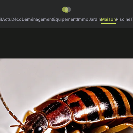
l
Actu
Déco
Déménagement
Équipement
Immo
Jardin
Maison
Piscine
T