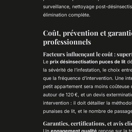
surveillance, nettoyage post-désinsectis
élimination complète.
Coût, prévention et garanti
professionnels
Facteurs influençant le coût : super
Le
prix désinsectisation puces de lit
dé
la sévérité de l’infestation, le choix en
que la fréquence d’intervention. Une int
petit appartement sera moins coûteuse q
autour de 120 €, et un devis extermina
intervention : il doit détailler la métho
punaises de lit, et le nombre de passag
Garanties, certifications, et avis cl
Un
engagement qualité
repose sur la t